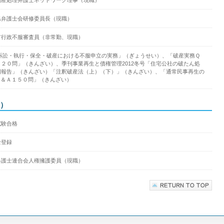
県弁護士会研修委員長（現職）
市行政不服審査員（非常勤、現職）
事訴訟・執行・保全・破産における不服申立の実務」（ぎょうせい）、「破産実務Ｑ
２２０問」（きんざい）、季刊事業再生と債権管理2012冬号「住宅公社の破たん処
例報告」（きんざい）「注釈破産法（上）（下）」（きんざい）、「通常民事再生の
Ｑ＆Ａ１５０問」（きんざい）
）
試験合格
士登録
弁護士連合会人権擁護委員（現職）