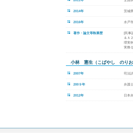
2014年
茨城
2016年
水戸
著作・論文等執筆歴
[民
＆Ａ
理実
実務
小林 憲生（こばやし のりお
2007年
司法
200９年
弁護
2012年
日本