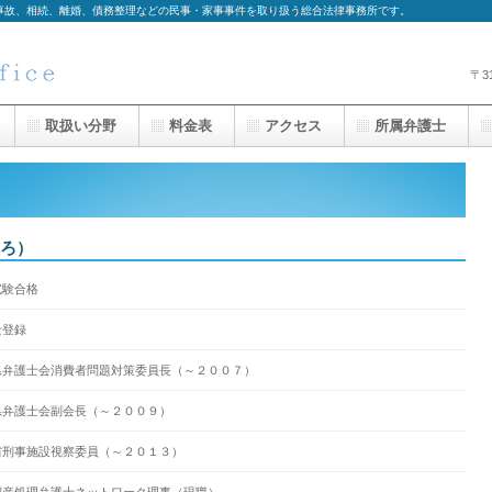
事故、相続、離婚、債務整理などの民事・家事事件を取り扱う総合法律事務所です。
〒3
取扱い分野
料金表
アクセス
所属弁護士
ろ）
試験合格
士登録
県弁護士会消費者問題対策委員長（～２００７）
県弁護士会副会長（～２００９）
省刑事施設視察委員（～２０１３）
倒産処理弁護士ネットワーク理事（現職）