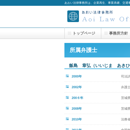
あおい法律事務所は、企業再生、事業承継、交通
トップページ
事務所方針
所属弁護士
飯島 章弘（いいじま あきひ
2000年
司法
2002年
弁護
200６年
茨城
2008年
茨城
2010年
法務
2011年
全国